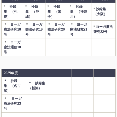
*
抄録
*
抄録
*
抄録
*
抄録
*
抄録集
集 （札
集 （沖
集 （米
集 （神奈
（大阪）
幌）
縄）
子）
川）
＊
ヨーガ
＊
ヨーガ
＊
ヨーガ
＊
ヨーガ
*
ヨーガ療法
療法研究18
療法研究19
療法研究20
療法研究21
研究22号
号
号
号
号
＊
ヨーガ
療法通信18
号
2025年度
＊ 抄録
＊ 抄録集
集 （名古
（新潟）
屋）
＊
ヨーガ
療法研究23
号