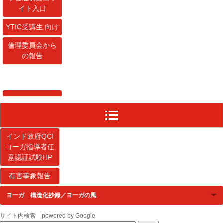
イト入口
YTIC受講生 向け
倫理委員会から
の報告
インド政府QCI
ヨーガ指導者任
意認証試験HP
有害事象報告
ヨーガ 構造化抄録／ヨーガの風
サイト内検索 powered by Google